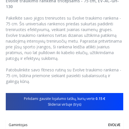
Evolve traukimo rankena tricepsams - 75 cm, EV-AC-GH-
130
Pakelkite savo jėgos treniruotes su Evolve traukimo rankena -
75 cm. Šis universalus rankenos priedas sukurtas padidinti
treniruotės efektyvumą, veikiant įvairias raumenų grupes.
Evolve traukimo rankenos tvirtas dizainas užtikrina patikimą
naudojimą intensyvių treniruočių metu. Paprastai pritvirtinama
prie jūsų sporto įrangos, ši rankena leidžia atlikti įvairius
pratimus, nuo lat pulldown iki kabelio eilučių, užtikrindama
patogų ir efektyvų sukibimą.
Patobulinkite savo fitneso rutiną su Evolve traukimo rankena -
75 cm, būtina priemone siekiant pasiekti subalansuotą ir
galingą kūną.
Pirkdami gausite lojalumo taškų, kurių vertė
0.15 €
Slideriai viršuje (trys)
Gamintojas
EVOLVE