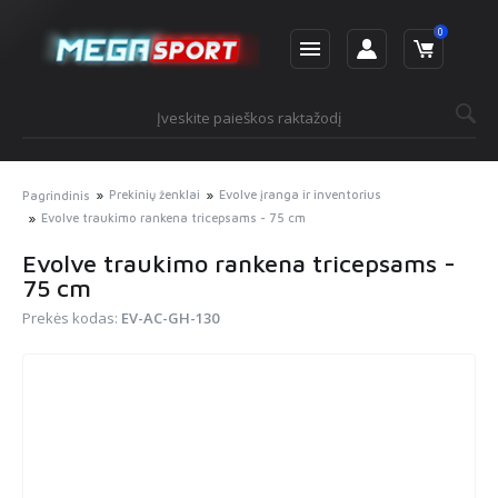
0
Prekinių ženklai
Evolve įranga ir inventorius
Pagrindinis
Evolve traukimo rankena tricepsams - 75 cm
Evolve traukimo rankena tricepsams -
75 cm
Prekės kodas:
EV-AC-GH-130