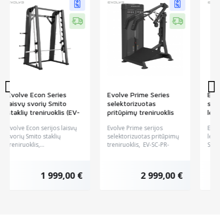
Evolve Econ Series
Evolve Prime Series
laisvų svorių Smito
selektorizuotas
staklių treniruoklis (EV-
pritūpimų treniruoklis
PL-EC-009)
(EV-SC-PR-230)
Evolve Econ serijos laisvų
Evolve Prime serijos
svorių Smito staklių
selektorizuotas pritūpimų
treniruoklis,...
treniruoklis, EV-SC-PR-
230...
1 999,00 €
2 999,00 €