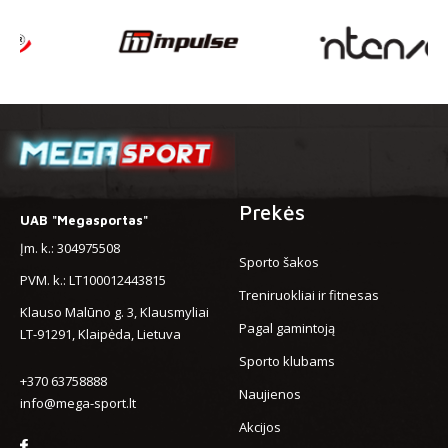
Prekės
UAB "Megasportas"
Įm. k.: 304975508
Sporto šakos
PVM. k.: LT100012443815
Treniruokliai ir fitnesas
Klauso Malūno g. 3, Klausmyliai
Pagal gamintoją
LT-91291, Klaipėda, Lietuva
Sporto klubams
+370 63758888
Naujienos
info@mega-sport.lt
Akcijos