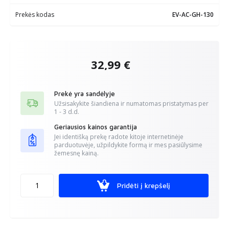
Prekės kodas
EV-AC-GH-130
32,99 €
Prekė yra sandėlyje
Užsisakykite šiandiena ir numatomas pristatymas per
1 - 3
d.d.
Geriausios kainos garantija
Jei identišką prekę radote kitoje internetinėje
parduotuvėje, užpildykite formą ir mes pasiūlysime
žemesnę kainą.
Pridėti į krepšelį