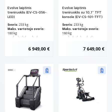
Evolve laiptinis
Evolve laiptinis
treniruoklis (EV-CS-056-
treniruoklis su 10,1" TFT
LED)
konsole (EV-CS-101-TFT)
Svoris:
233 kg
Svoris:
233 kg
Maks. vartotojo svoris:
Maks. vartotojo svoris:
180 kg
180 kg
Pasipriešinimo lygių
Pasipriešinimo lygių
skaičius:
20
skaičius:
20
6 949,00 €
7 649,00 €