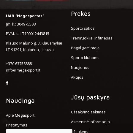
Prekės
UAB "Megasportas"
Įm. k.: 304975508
Sporto šakos
PVM. k.: LT100012443815
Treniruokliai ir fitnesas
Klauso Malūno g. 3, Klausmyliai
Pagal gamintoją
LT-91291, Klaipėda, Lietuva
Sporto klubams
+370 63758888
Naujienos
info@mega-sport.lt
Akcijos
Jūsų paskyra
Naudinga
Užsakymo sekimas
Apie Megasport
Asmeninė informacija
Pristatymas
Užsakymai