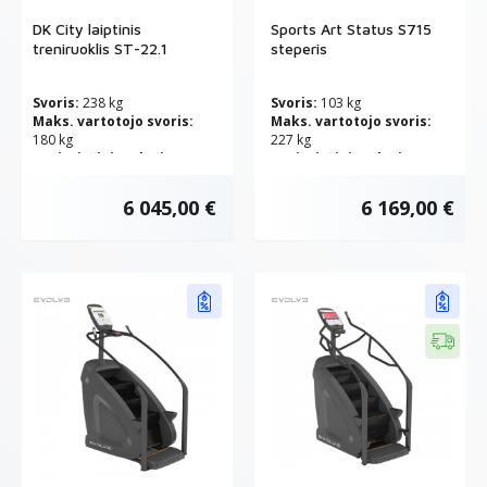
DK City laiptinis
Sports Art Status S715
treniruoklis ST-22.1
steperis
Svoris:
238 kg
Svoris:
103 kg
Maks. vartotojo svoris:
Maks. vartotojo svoris:
180 kg
227 kg
Pasipriešinimo lygių
Pasipriešinimo lygių
skaičius:
20
skaičius:
40
6 045,00 €
6 169,00 €