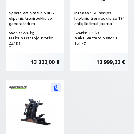
Sports Art Status V886
Intenza 550 serijos
elipsinis treniruoklis su
laiptinis treniruoklis su 19"
generatorium
colių lietimui jautria
konsole
Svoris:
276 kg
Svoris:
335 kg
Maks. vartotojo svoris:
Maks. vartotojo svoris:
227 kg
181 kg
Žingsnio ilgis:
38,1 - 78,7 cm
13 300,00 €
13 999,00 €