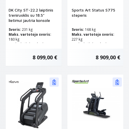
DK City ST-22.2 laiptinis
Sports Art Status S775
treniruoklis su 18.5"
steperis
lietimui jautria konsole
Svoris:
231 kg
Svoris:
168 kg
Maks. vartotojo svoris:
Maks. vartotojo svoris:
180 kg
227 kg
Pasipriešinimo lygių
Pasipriešinimo lygių
skaičius:
20
skaičius:
40
8 099,00 €
8 909,00 €