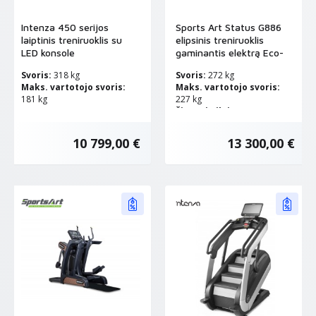
Intenza 450 serijos
Sports Art Status G886
laiptinis treniruoklis su
elipsinis treniruoklis
LED konsole
gaminantis elektrą Eco-
Power™
Svoris:
318 kg
Svoris:
272 kg
Maks. vartotojo svoris:
Maks. vartotojo svoris:
181 kg
227 kg
Žingsnio ilgis:
38,1 - 78,7 cm
10 799,00 €
13 300,00 €