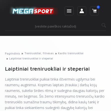
0
Treniruokliai, fitnesas
Kardio treniruokliai
Pagrindinis
Laiptiniai treniruokliai ir steperiai
Laiptiniai treniruokliai ir steperiai
Laiptiniai treniruokliai puikiai tinka ištvermės ugdymui bei
raumenų auginimui. Kopimas laiptais įtraukia į darbą kojų
raumenis, sukelia širdies ritmą ir sudegina daugiau kalorijų per
minutę, nei bėgimas. Šis žemo intensyvumo treniruočių kardio
treniruoklis sumažina traumų tikimybę, didina kaulų tankį ir
puikiai tinka siekiantiems sudeginti daugybę kalorijų bei