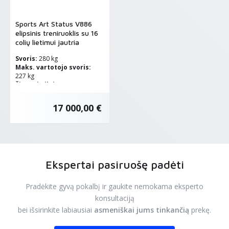
Sports Art Status V886
elipsinis treniruoklis su 16
colių lietimui jautria
konsole
Svoris:
280 kg
Maks. vartotojo svoris:
227 kg
Žingsnio ilgis:
38,1 - 78,7 cm
17 000,00 €
Ekspertai pasiruošę padėti
Pradėkite gyvą pokalbį ir gaukite nemokama eksperto
konsultaciją
bei išsirinkite labiausiai
asmeniškai jums tinkančią
prekę.