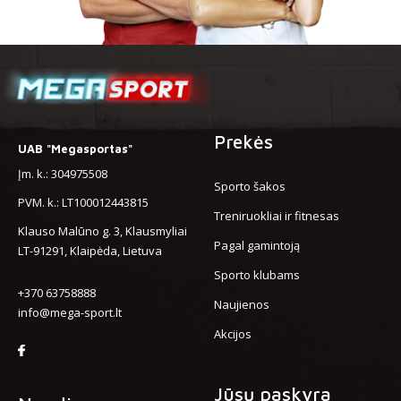
Prekės
UAB "Megasportas"
Įm. k.: 304975508
Sporto šakos
PVM. k.: LT100012443815
Treniruokliai ir fitnesas
Klauso Malūno g. 3, Klausmyliai
Pagal gamintoją
LT-91291, Klaipėda, Lietuva
Sporto klubams
+370 63758888
Naujienos
info@mega-sport.lt
Akcijos
Jūsų paskyra