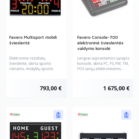
Favero Multisport mobili
Favero Console-700
švieslentė
elektroninė švieslentės
valdymo konsolė
Elektroninė rezultatų
Lengvai suprantamos sąsajos
švieslentė, skirta sporto
konsolė, skirta FC, FS, FW, TM,
rūmams, mokyklų sporto
FOS serijų elektroninėms...
salėms, ar...
793,00 €
1 675,00 €