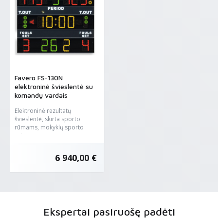
Favero FS-130N
elektroninė švieslentė su
komandų vardais
Elektroninė rezultatų
švieslentė, skirta sporto
rūmams, mokyklų sporto
salėms, ar...
6 940,00 €
Ekspertai pasiruošę padėti