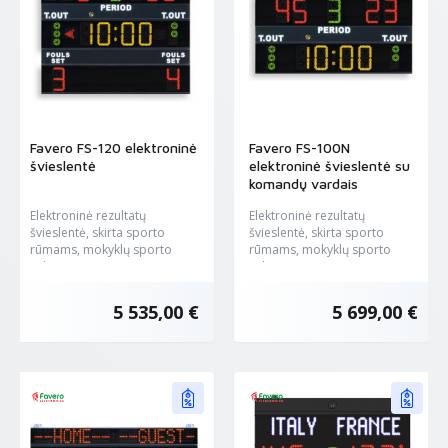
Favero FS-120 elektroninė
Favero FS-100N
švieslentė
elektroninė švieslentė su
komandų vardais
Elektroninė rezultatų
Elektroninė rezultatų
švieslentė, skirta sporto
švieslentė, skirta sporto
rūmams, mokyklų sporto
rūmams, mokyklų sporto
salėms, ar...
salėms, ar...
5 535,00 €
5 699,00 €