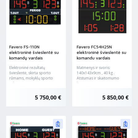
Favero FS-110N
Favero FC54H25N
elektroninė švieslentė su
elektroninė švieslentė su
komandų vardais
komandu vardais
Elektroninė rezultatų
Matmenys ir svoris:
švieslentė, skirta sporto
140x143x9cm , 40 kg .
rūmams, mokyklų sporto
Atstumas ir skaitomumo
salėms, ar...
kampas:...
5 750,00 €
5 850,00 €