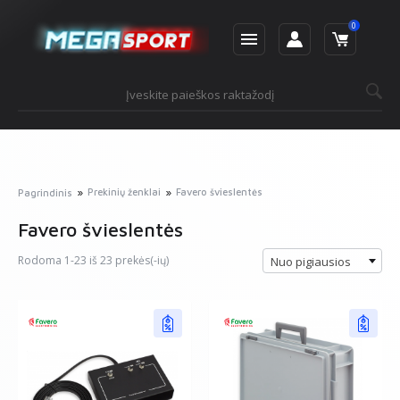
0
Prekinių ženklai
Favero švieslentės
Pagrindinis
Favero švieslentės
Rodoma 1-23 iš 23 prekės(-ių)
Nuo pigiausios