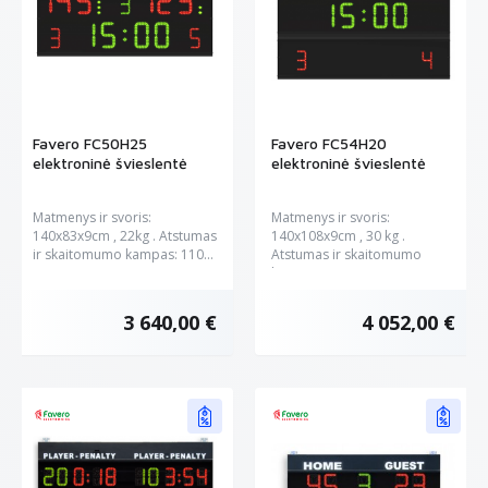
Favero FC50H25
Favero FC54H20
elektroninė švieslentė
elektroninė švieslentė
Matmenys ir svoris:
Matmenys ir svoris:
140x83x9cm , 22kg . Atstumas
140x108x9cm , 30 kg .
ir skaitomumo kampas: 110...
Atstumas ir skaitomumo
kampas: 90...
3 640,00 €
4 052,00 €