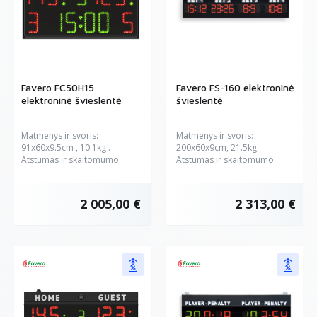
Favero FC50H15
Favero FS-160 elektroninė
elektroninė švieslentė
švieslentė
Matmenys ir svoris:
Matmenys ir svoris:
91x60x9.5cm , 10.1kg .
200x60x9cm, 21.5kg.
Atstumas ir skaitomumo
Atstumas ir skaitomumo
kampas:...
kampas: 90...
2 005,00 €
2 313,00 €