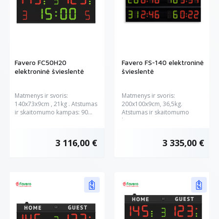
Favero FC50H20
Favero FS-140 elektroninė
elektroninė švieslentė
švieslentė
Matmenys ir svoris:
Matmenys ir svoris:
140x73x9cm , 21kg . Atstumas
200x100x9cm, 36,5kg.
ir skaitomumo kampas: 90...
Atstumas ir skaitomumo
kampas: 90 m...
3 116,00 €
3 335,00 €