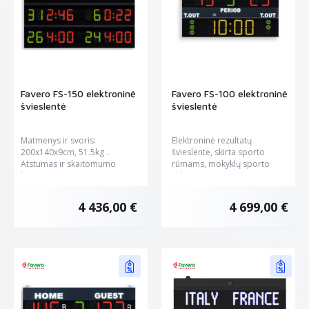
Favero FS-150 elektroninė
Favero FS-100 elektroninė
švieslentė
švieslentė
Matmenys ir svoris:
Elektroninė rezultatų
200x140x9cm, 51.5kg .
švieslentė, skirta sporto
Atstumas ir skaitomumo
rūmams, mokyklų sporto
kampas: 90...
salėms, ar...
4 436,00 €
4 699,00 €