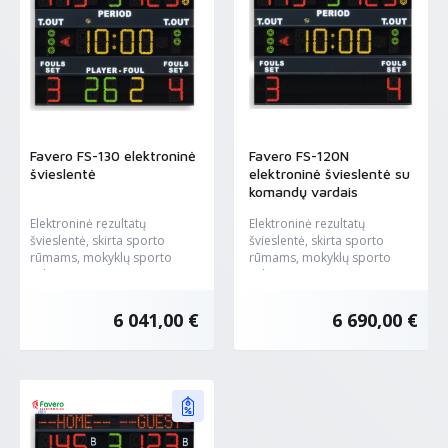
Favero FS-130 elektroninė
Favero FS-120N
švieslentė
elektroninė švieslentė su
komandų vardais
Elektroninė rezultatų
Elektroninė rezultatų
švieslentė, skirta sporto
švieslentė, skirta sporto
rūmams, mokyklų sporto
rūmams, mokyklų sporto
salėms, ar...
salėms, ar...
6 041,00 €
6 690,00 €