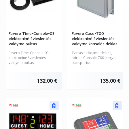
Favero Time-Console-03
Favero Case-700
elektroninė švieslentės
elektroninė švieslentės
valdymo pultas
valdymo konsolės dėklas
Favero Time-Console-03
Tvirtas nešiojimo dėklas,
elektroninė švieslentės
skirtas Console-700 lengvai
valdymo pultas
transportuoti.
skirtas naudoti kartu su...
132,00 €
135,00 €