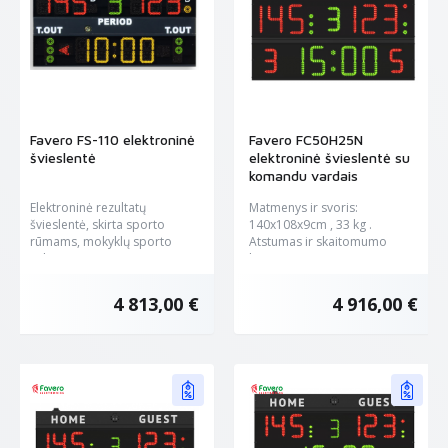
Favero FS-110 elektroninė
Favero FC50H25N
švieslentė
elektroninė švieslentė su
komandu vardais
Elektroninė rezultatų
Matmenys ir svoris:
švieslentė, skirta sporto
140x108x9cm , 33 kg .
rūmams, mokyklų sporto
Atstumas ir skaitomumo
salėms, ar...
kampas:...
4 813,00 €
4 916,00 €