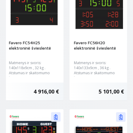
Favero FC54H25
Favero FC56H20
elektroninė švieslentė
elektroninė švieslentė
Matmenys ir svoris:
Matmenys ir svoris:
140x118x9cm , 32 kg .
140x133x9cm , 36 kg .
Atstumas ir skaitomumo
Atstumas ir skaitomumo
kampas:...
kampas: 90...
4 916,00 €
5 101,00 €