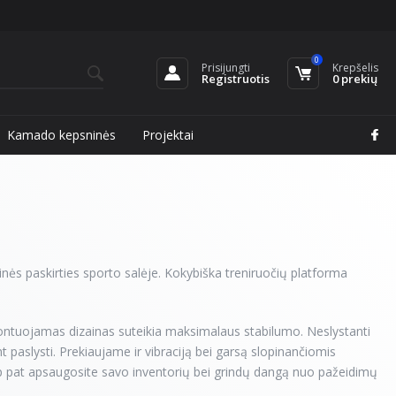
0
Prisijungti
Krepšelis
Registruotis
0
prekių
Kamado kepsninės
Projektai
inės paskirties sporto salėje. Kokybiška treniruočių platforma
 montuojamas dizainas suteikia maksimalaus stabilumo. Neslystanti
t paslysti. Prekiaujame ir vibraciją bei garsą slopinančiomis
ip pat apsaugosite savo inventorių bei grindų dangą nuo pažeidimų