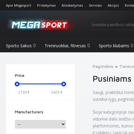
Apie Megasport
Pristatymas
Atsiskaitymas
Servisas
Akcijos
Konta
Sporto šakos
Treniruokliai, fitnesas
Sporto klubams
Pagrindinis
Treniruo
Price
Pusiniams
2130
€
2425
€
Saugi, praktiška tren
suteikia lygų pagrind
Manufacturers
Šioje kategorijoje ra
vidurinė dalis leidžia
platformomis, kurios
ir įskilimų, taigi tai 