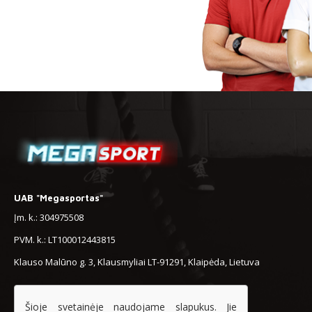
UAB "Megasportas"
Įm. k.: 304975508
PVM. k.: LT100012443815
Klauso Malūno g. 3, Klausmyliai LT-91291, Klaipėda, Lietuva
+370 63758888
Šioje svetainėje naudojame slapukus. Jie
info@mega-sport.lt