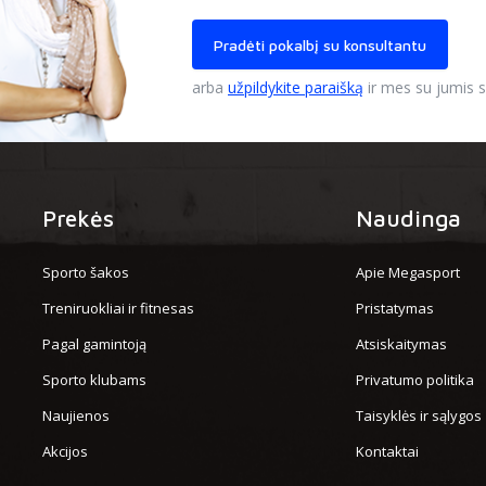
Pradėti pokalbį su konsultantu
arba
užpildykite paraišką
ir mes su jumis s
Prekės
Naudinga
Sporto šakos
Apie Megasport
Treniruokliai ir fitnesas
Pristatymas
Pagal gamintoją
Atsiskaitymas
Sporto klubams
Privatumo politika
Naujienos
Taisyklės ir sąlygos
Akcijos
Kontaktai