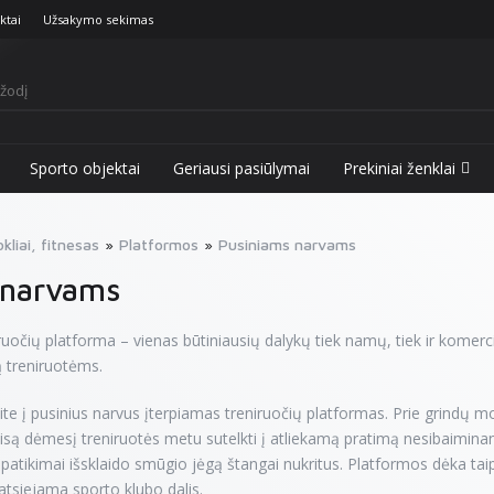
ktai
Užsakymo sekimas
Sporto objektai
Geriausi pasiūlymai
Prekiniai ženklai
kliai, fitnesas
Platformos
Pusiniams narvams
 narvams
iruočių platforma – vienas būtiniausių dalykų tiek namų, tiek ir komerc
ą treniruotėms.
site į pusinius narvus įterpiamas treniruočių platformas. Prie grindų
 visą dėmesį treniruotės metu sutelkti į atliekamą pratimą nesibaiminan
 patikimai išsklaido smūgio jėgą štangai nukritus. Platformos dėka ta
neatsiejama sporto klubo dalis.