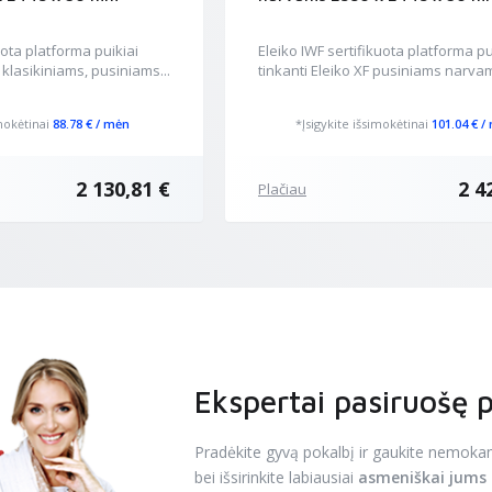
uota platforma puikiai
Eleiko IWF sertifikuota platforma pu
r klasikiniams, pusiniams...
tinkanti Eleiko XF pusiniams narvams
imokėtinai
88.78 € / mėn
*Įsigykite išsimokėtinai
101.04 € /
2 130,81 €
2 4
Plačiau
Ekspertai pasiruošę 
Pradėkite gyvą pokalbį ir gaukite nemoka
bei išsirinkite labiausiai
asmeniškai jums 