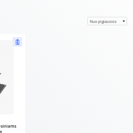
Nuo pigiausios
usiniams
m