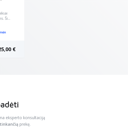
ikiai
. Ši...
 mėn
25,00 €
padėti
ma eksperto konsultaciją
tinkančią
prekę.