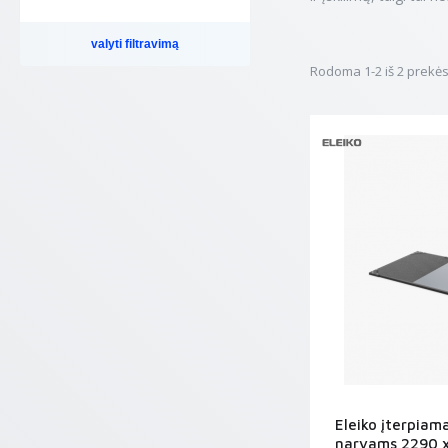
valyti filtravimą
Rodoma 1-2 iš 2 prekės(
Eleiko įterpiam
narvams 2290 