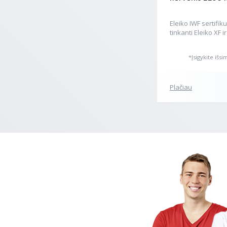
Eleiko IWF sertifik
tinkanti Eleiko XF i
*Įsigykite išs
Plačiau