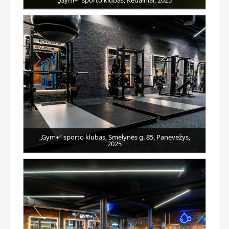
„Gym+“ sporto klubas, Smėlynės g. 85, Panevėžys,
2025