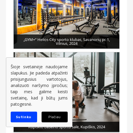
„GYM+“ Helios City sporto klubas, Savanorių pr. 1,
Vilnius, 2024
Šioje svetainėje naudojame
slapukus. Jie padeda atpažinti
prisijungusius vartotojus,
analizuoti naršymo įpročius;
taip mes galime keisti
svetainę, kad ji būtų jums
patogesnė.
Sutinku
Plačiau
Kupiškio baseino sporto salė, Kupiškis, 2024