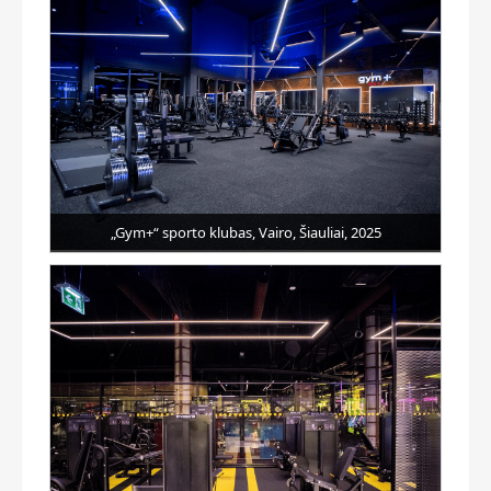
„Gym+“ sporto klubas, Vairo, Šiauliai, 2025