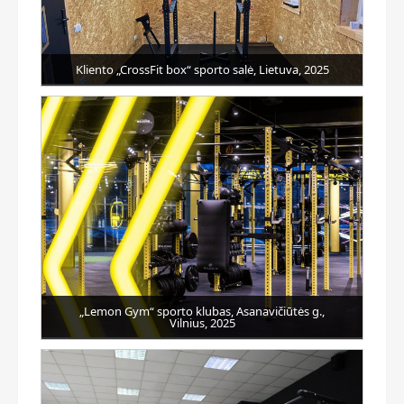
Kliento „CrossFit box“ sporto salė, Lietuva, 2025
„Lemon Gym“ sporto klubas, Asanavičiūtės g.,
Vilnius, 2025