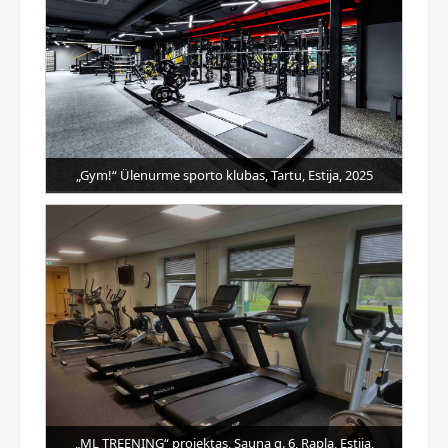
„Gym!“ Ülenurme sporto klubas, Tartu, Estija, 2025
„ML TREENING“ projektas, Sauna g. 6, Rapla, Estija,