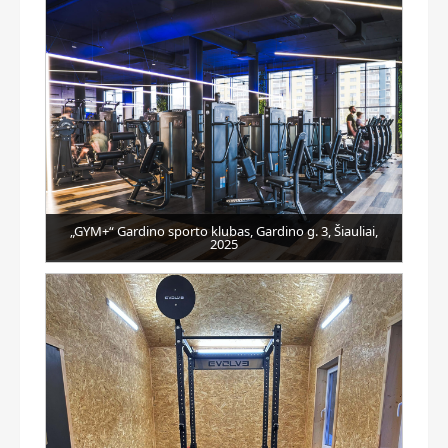
„GYM+“ Gardino sporto klubas, Gardino g. 3, Šiauliai,
2025