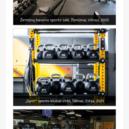
Žirmūnų baseino sporto salė, Žirmūnai, Vilnius, 2025
„Gym!“ sporto klubas Virbi, Talinas, Estija, 2025