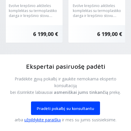
Evolve krepšinio aikštelės
Evolve krepšinio aikštelės
komplektas su termoplastiko
komplektas su termoplastiko
danga ir krepšinio stovu....
danga ir krepšinio stovu....
6 199,00 €
6 199,00 €
Ekspertai pasiruošę padėti
Pradėkite gyvą pokalbį ir gaukite nemokama eksperto
konsultaciją
bei išsirinkite labiausiai
asmeniškai jums tinkančią
prekę.
Pradėti pokalbį su konsultantu
arba
užpildykite paraišką
ir mes su jumis susisieksime.