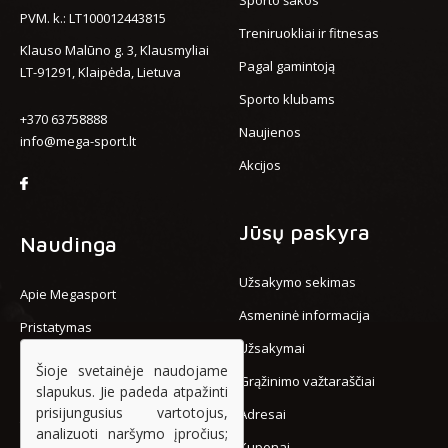
Sporto šakos
PVM. k.: LT100012443815
Treniruokliai ir fitnesas
Klauso Malūno g. 3, Klausmyliai
Pagal gamintoją
LT-91291, Klaipėda, Lietuva
Sporto klubams
+370 63758888
Naujienos
info@mega-sport.lt
Akcijos
Jūsų paskyra
Naudinga
Užsakymo sekimas
Apie Megasport
Asmeninė informacija
Pristatymas
Užsakymai
Atsiskaitymas
Šioje svetainėje naudojame
Grąžinimo važtaraščiai
slapukus. Jie padeda atpažinti
Privatumo politika
prisijungusius vartotojus,
Adresai
Taisyklės ir sąlygos
analizuoti naršymo įpročius;
Kuponai