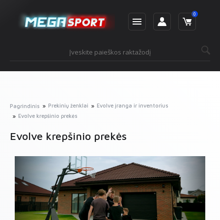
0
Prekinių ženklai
Evolve įranga ir inventorius
Pagrindinis
Evolve krepšinio prekės
Evolve krepšinio prekės