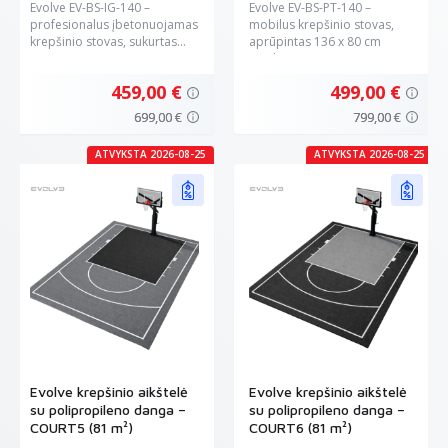
Evolve EV-BS-IG-140 –
Evolve EV-BS-PT-140 –
profesionalus įbetonuojamas
mobilus krepšinio stovas,
krepšinio stovas, sukurtas...
aprūpintas 136 x 80 cm
grūdinto...
459,00 €
499,00 €
699,00 €
799,00 €
ATVYKSTA 2026-08-25
ATVYKSTA 2026-08-25
Evolve krepšinio aikštelė
Evolve krepšinio aikštelė
su polipropileno danga –
su polipropileno danga –
COURT5 (81 m²)
COURT6 (81 m²)