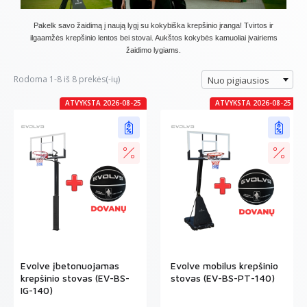
Pakelk savo žaidimą į naują lygį su kokybiška krepšinio įranga! Tvirtos ir
ilgaamžės krepšinio lentos bei stovai. Aukštos kokybės kamuoliai įvairiems
žaidimo lygiams.
Rodoma 1-8 iš 8 prekės(-ių)
Nuo pigiausios
ATVYKSTA 2026-08-25
ATVYKSTA 2026-08-25
Evolve įbetonuojamas
Evolve mobilus krepšinio
krepšinio stovas (EV-BS-
stovas (EV-BS-PT-140)
IG-140)