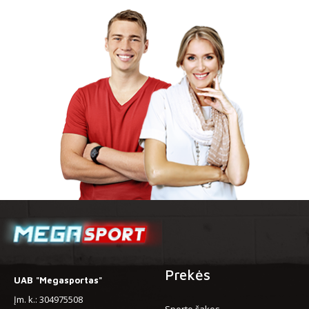
Prekės
UAB "Megasportas"
Įm. k.: 304975508