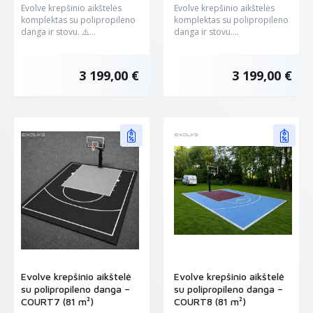
Evolve krepšinio aikštelės
Evolve krepšinio aikštelės
komplektas su polipropileno
komplektas su polipropileno
danga ir stovu. ⚠️...
danga ir stovu....
3 199,00 €
3 199,00 €
Evolve krepšinio aikštelė
Evolve krepšinio aikštelė
su polipropileno danga –
su polipropileno danga –
COURT7 (81 m²)
COURT8 (81 m²)