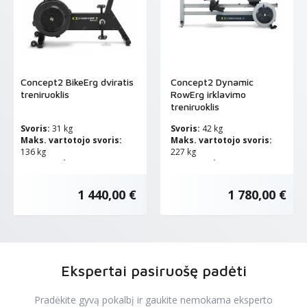
Concept2 BikeErg dviratis
Concept2 Dynamic
treniruoklis
RowErg irklavimo
treniruoklis
Svoris:
31 kg
Svoris:
42 kg
Maks. vartotojo svoris:
Maks. vartotojo svoris:
136 kg
227 kg
Pavaros sist.:
Oro
Pavaros sist.:
Oro
pasipriešinimas
pasipriešinimas
1 440,00 €
1 780,00 €
Ekspertai pasiruošę padėti
Pradėkite gyvą pokalbį ir gaukite nemokama eksperto