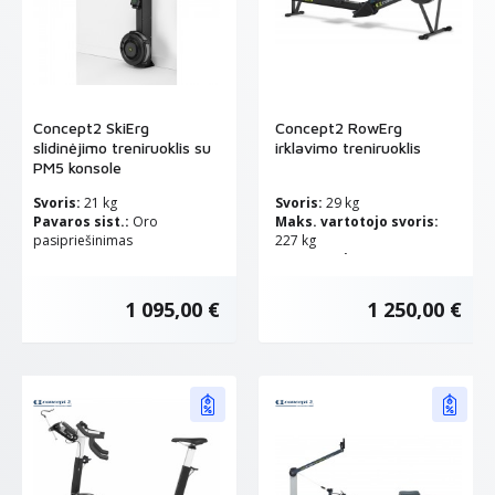
Concept2 SkiErg
Concept2 RowErg
slidinėjimo treniruoklis su
irklavimo treniruoklis
PM5 konsole
Svoris:
21 kg
Svoris:
29 kg
Pavaros sist.:
Oro
Maks. vartotojo svoris:
pasipriešinimas
227 kg
Pavaros sist.:
Oro
pasipriešinimas
1 095,00 €
1 250,00 €