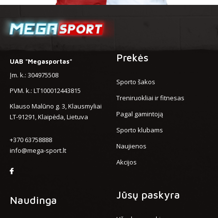
Prekės
UAB "Megasportas"
Įm. k.: 304975508
Sporto šakos
PVM. k.: LT100012443815
Treniruokliai ir fitnesas
Klauso Malūno g. 3, Klausmyliai
Pagal gamintoją
LT-91291, Klaipėda, Lietuva
Sporto klubams
+370 63758888
Naujienos
info@mega-sport.lt
Akcijos
Jūsų paskyra
Naudinga