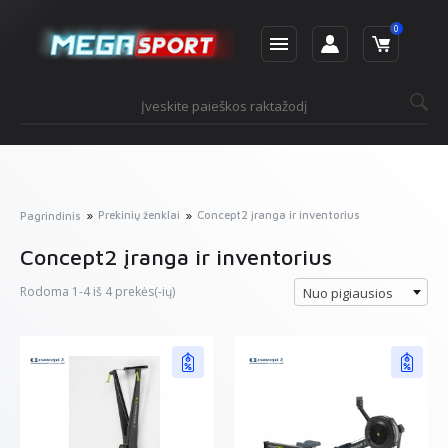
0
Prekinių ženklai
Concept2 įranga ir inventorius
Pagrindinis
Concept2 įranga ir inventorius
Rodoma 1-4 iš 4 prekės(-ių)
Nuo pigiausios