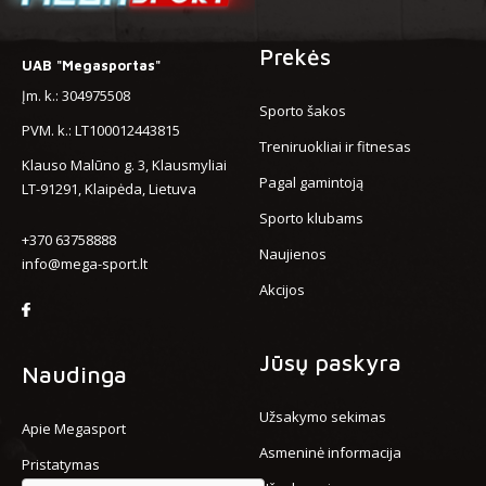
Prekės
UAB "Megasportas"
Įm. k.: 304975508
Sporto šakos
PVM. k.: LT100012443815
Treniruokliai ir fitnesas
Klauso Malūno g. 3, Klausmyliai
Pagal gamintoją
LT-91291, Klaipėda, Lietuva
Sporto klubams
+370 63758888
Naujienos
info@mega-sport.lt
Akcijos
Jūsų paskyra
Naudinga
Užsakymo sekimas
Apie Megasport
Asmeninė informacija
Pristatymas