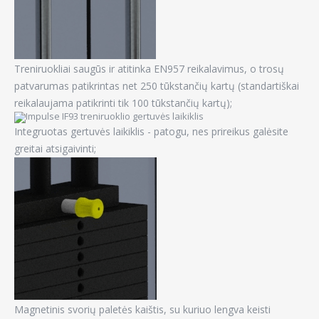
Treniruokliai saugūs ir atitinka EN957 reikalavimus, o trosų
patvarumas patikrintas net 250 tūkstančių kartų (standartiškai
reikalaujama patikrinti tik 100 tūkstančių kartų);
Integruotas gertuvės laikiklis - patogu, nes prireikus galėsite
greitai atsigaivinti;
Magnetinis svorių paletės kaištis, su kuriuo lengva keisti