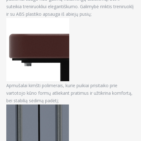
suteikia treniruokliui elegantiškumo. Galimybė rinktis treniruoklį
ir su ABS plastiko apsauga iš abiejų pusių;
Apmušalai kimšti polimerais, kurie puikiai prisitaiko prie
vartotojo kūno formų atliekant pratimus ir užtikrina komfortą,
bei stabilią sėdimą padėtį;