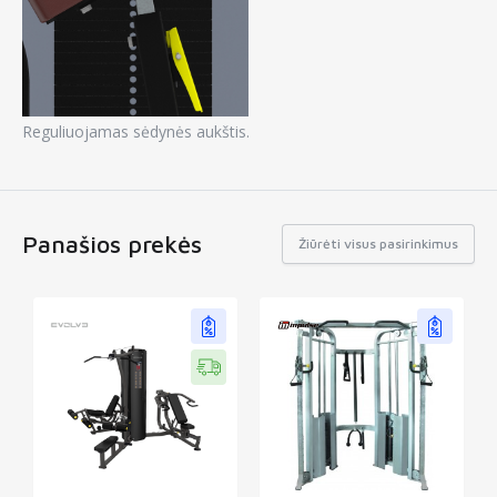
Reguliuojamas sėdynės aukštis.
Panašios prekės
Žiūrėti visus pasirinkimus