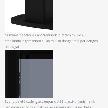
Guminės pagalvėlės ant treniruoklio atraminių kojų -
stabilumui ir geresniam sukibimui su danga, taip pat dangos
apsaugai;
Svorių paletė uždengta vienpusiu ABS plastiku, kuris ne tik
patikimai saugo nuo galimų nelaimingų atsitikimų, bet ir