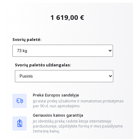
1 619,00 €
Svorių paletė:
Svorių paletės uždangalas:
Prekė Europos sandėlyje
Įprastai prekę užsakome ir numatomas pristatymas
per 90
d. nuo apmokėjimo
Geriausios kainos garantija
Jei identišką prekę radote kitoje internetinėje
parduotuvėje, užpildykite formą ir mes pasiūlysime
žemesnę kainą.