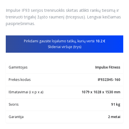
Impulse IF93 serijos treniruoklis skirtas atlikti rankų tiesimą ir
treniruoti trigalvį žąsto raumenį (tricepsus). Lengvai keičiamas
pasipriešinimas.
Pirkdami gausite lojalumo taškų, kurių vertė
10.2 €
Slideriai viršuje (trys)
Gamintojas
Impulse Fitness
Prekės kodas
IF9323HS-160
Išmatavimai (i x p x a)
1079 x 1028 x 1530 mm
Svoris
91 kg
Garantija
2 metai