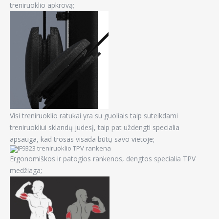
treniruoklio apkrovą;
Visi treniruoklio ratukai yra su guoliais taip suteikdami
treniruokliui sklandų judesį, taip pat uždengti specialia
apsauga, kad trosas visada būtų savo vietoje;
Ergonomiškos ir patogios rankenos, dengtos specialia TPV
medžiaga;