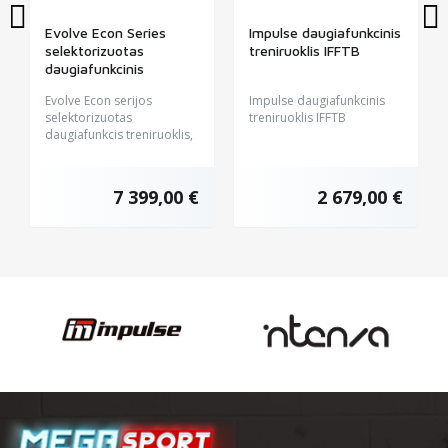
Evolve Econ Series
Impulse daugiafunkcinis
selektorizuotas
treniruoklis IFFTB
daugiafunkcinis
treniruoklis (EV-SC-EC-
Evolve Econ serijos
Impulse daugiafunkcinis
300)
selektorizuotas
treniruoklis IFFTB
daugiafunkcis treniruoklis,
EV-SC-EC-300...
7 399,00 €
2 679,00 €