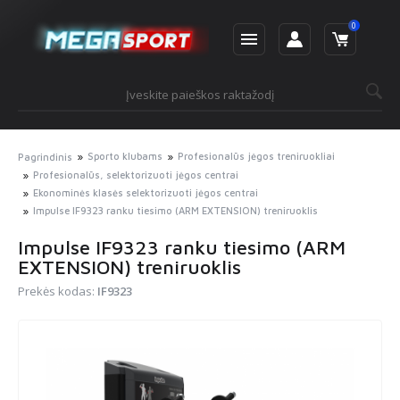
0
Sporto klubams
Profesionalūs jėgos treniruokliai
Pagrindinis
Profesionalūs, selektorizuoti jėgos centrai
Ekonominės klasės selektorizuoti jėgos centrai
Impulse IF9323 ranku tiesimo (ARM EXTENSION) treniruoklis
Impulse IF9323 ranku tiesimo (ARM
EXTENSION) treniruoklis
Prekės kodas:
IF9323